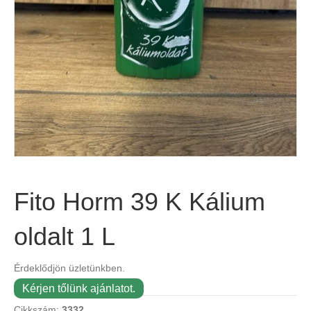
Fito Horm 39 K Kálium
oldalt 1 L
Érdeklődjön üzletünkben.
Kérjen tőlünk ajánlatot.
Cikkszám:
3332