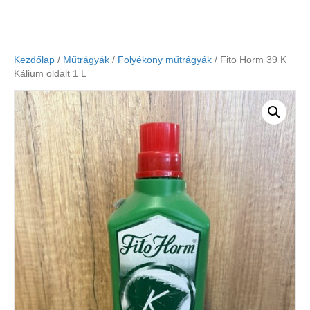
Kezdőlap
/
Műtrágyák
/
Folyékony műtrágyák
/ Fito Horm 39 K
Kálium oldalt 1 L