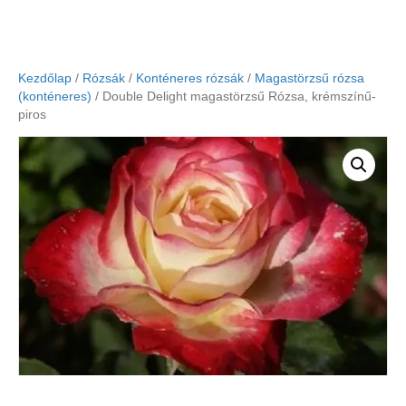
Kezdőlap
/
Rózsák
/
Konténeres rózsák
/
Magastörzsű rózsa
(konténeres)
/ Double Delight magastörzsű Rózsa, krémszínű-
piros