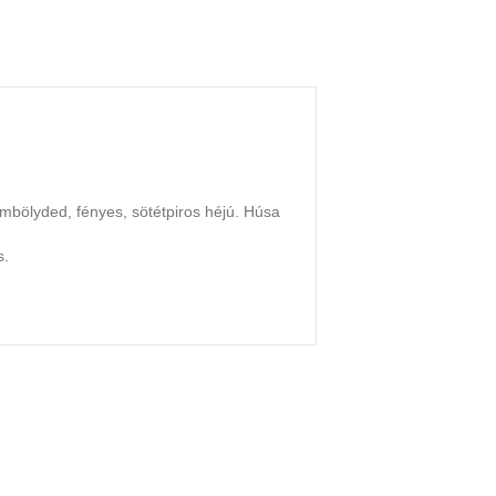
bölyded, fényes, sötétpiros héjú. Húsa
s.