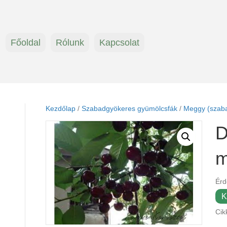
Főoldal
Rólunk
Kapcsolat
Kezdőlap
/
Szabadgyökeres gyümölcsfák
/
Meggy (szab
D
m
Érd
K
Cik