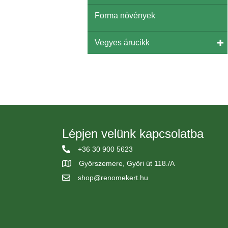
Forma növények
Vegyes árucikk
Lépjen velünk kapcsolatba
+36 30 900 5623
Győrszemere, Győri út 118./A
shop@renomekert.hu