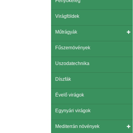
Fenyőkéreg
Virágföldek
Műtrágyák
Fűszernövények
Uszodatechnika
Díszfák
Évelő virágok
Egynyári virágok
Mediterrán növények