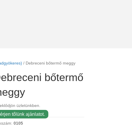
adgyökeres)
/ Debreceni bőtermő meggy
ebreceni bőtermő
eggy
eklődjön üzletünkben.
érjen tőlünk ajánlatot.
kszám:
0105