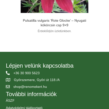
Pulsatilla vulgaris ‘Rote Glocke’ – Nyugati
kökörcsin csp 9×9
Érdeklődjön üzletünkben.
Lépjen velünk kapcsolatba
+36 30 900 5623
Győrszemere, Győri út 118./A
shop@renomekert.hu
További információk
ÁSZF
Adatvédelmi tájékoztató