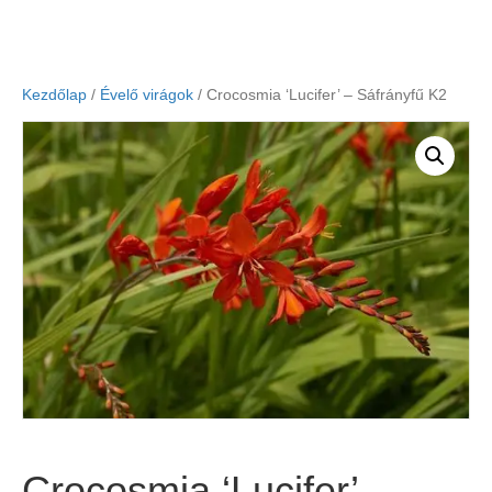
Kezdőlap
/
Évelő virágok
/ Crocosmia ‘Lucifer’ – Sáfrányfű K2
Crocosmia ‘Lucifer’ –