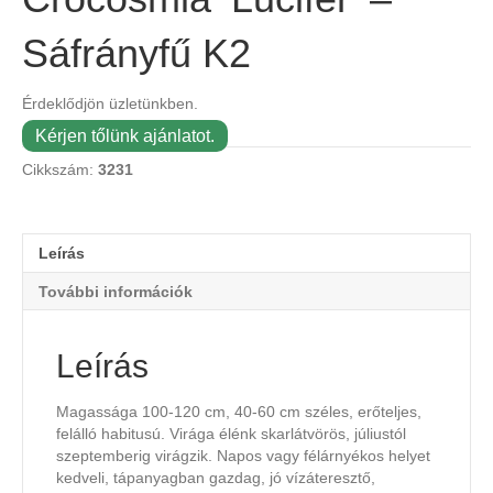
Sáfrányfű K2
Érdeklődjön üzletünkben.
Kérjen tőlünk ajánlatot.
Cikkszám:
3231
Leírás
További információk
Leírás
Magassága 100-120 cm, 40-60 cm széles, erőteljes,
felálló habitusú. Virága élénk skarlátvörös, júliustól
szeptemberig virágzik. Napos vagy félárnyékos helyet
kedveli, tápanyagban gazdag, jó vízáteresztő,