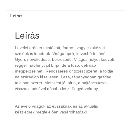
Leírás
Leírás
Levelei erősen mintázott, fodros, vagy csipkézett
szélűek is lehetnek. Virága apró, kevésbé feltűnő.
Gyors növekedésű, bokrosodó. Világos helyet kedveli,
reggeli napfényt jól bírja, de a tűző, déli nap
megperzselheti. Rendszeres öntözést szeret, a földje
ne száradjon ki teljesen. Laza, tápanyagban gazdag
talajban szeret. Metszést jól bírja, a hajtáscsúcsok
visszacsípésével dúsabb lesz. Fagyérzékeny.
Az évelő virágok az évszaknak és az aktuális
készletnek megfelelően vásárolhatóak!