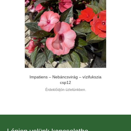
Impatiens – Nebáncsvirág – vízifukszia
csp12
Érdeklődjön üzletünkben.