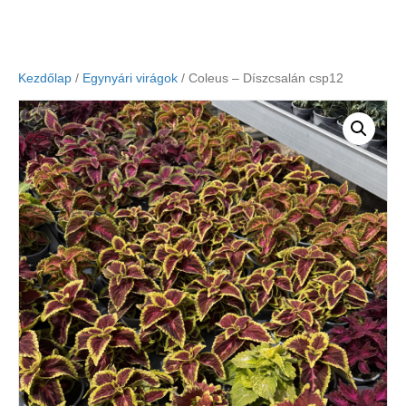
Kezdőlap
/
Egynyári virágok
/ Coleus – Díszcsalán csp12