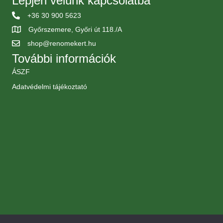
Lépjen velünk kapcsolatba
+36 30 900 5623
Győrszemere, Győri út 118./A
shop@renomekert.hu
További információk
ÁSZF
Adatvédelmi tájékoztató