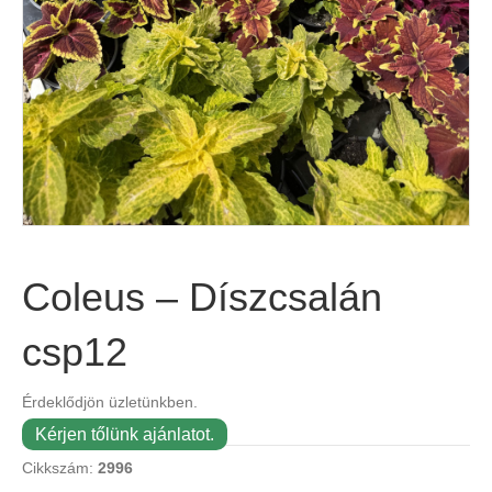
Coleus – Díszcsalán
csp12
Érdeklődjön üzletünkben.
Kérjen tőlünk ajánlatot.
Cikkszám:
2996