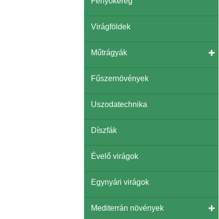
Fenyőkéreg
Virágföldek
Műtrágyák
Fűszernövények
Uszodatechnika
Díszfák
Évelő virágok
Egynyári virágok
Mediterrán növények