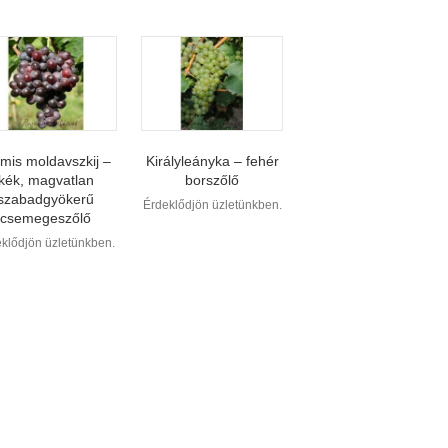
smis moldavszkij –
Királyleányka – fehér
kék, magvatlan
borszőlő
szabadgyökerű
Érdeklődjön üzletünkben.
csemegeszőlő
klődjön üzletünkben.