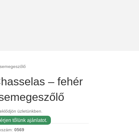
csemegeszőlő
hasselas – fehér
semegeszőlő
eklődjön üzletünkben.
érjen tőlünk ajánlatot.
kszám:
0569