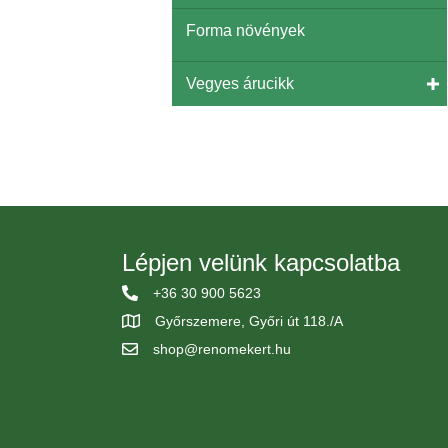
Forma növények
Vegyes árucikk
Lépjen velünk kapcsolatba
+36 30 900 5623
Győrszemere, Győri út 118./A
shop@renomekert.hu