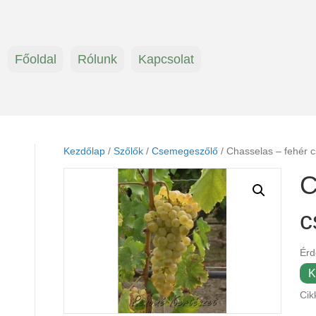
Főoldal
Rólunk
Kapcsolat
Kezdőlap
/
Szőlők
/
Csemegeszőlő
/ Chasselas – fehér 
C
c
Érd
K
Cik