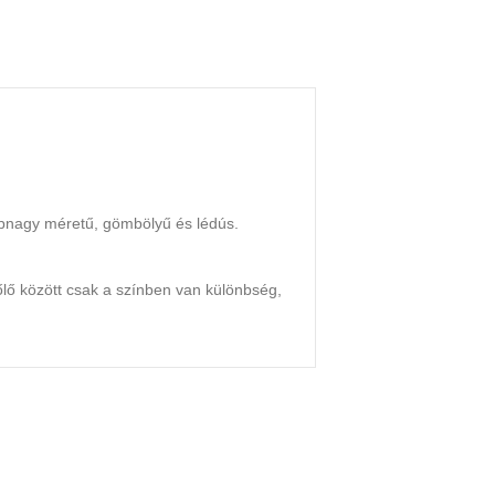
épnagy méretű, gömbölyű és lédús.
őlő között csak a színben van különbség,