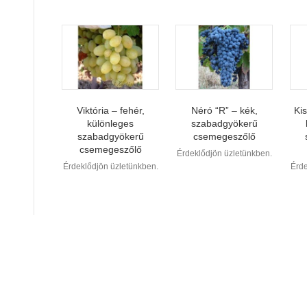
Viktória – fehér,
Néró “R” – kék,
Ki
különleges
szabadgyökerű
szabadgyökerű
csemegeszőlő
csemegeszőlő
Érdeklődjön üzletünkben.
Érdeklődjön üzletünkben.
Érde