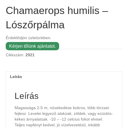
Chamaerops humilis –
Lószőrpálma
Érdeklődjön üzletünkben.
Kérjen tőlünk ajánlatot.
Cikkszám:
2921
Leírás
Leírás
Magassága 2-5 m, növekedése bokros, több törzset
fejlesz. Levelei legyező alakúak, zöldek, vagy ezüstös-
kékes árnyalatúak. -10 – -12 celcius fokot elvisel.
Teljes napfényt kedvel, jó vízelvezetésű, inkább