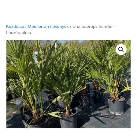
Kezdőlap
/
Mediterrán növények
/ Chamaerops humilis –
Lószőrpálma