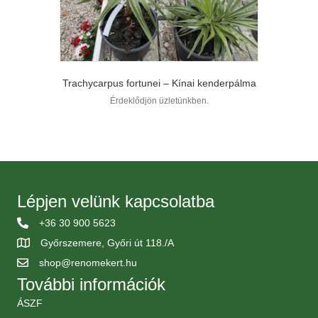
Trachycarpus fortunei – Kínai kenderpálma
Érdeklődjön üzletünkben.
Lépjen velünk kapcsolatba
+36 30 900 5623
Győrszemere, Győri út 118./A
shop@renomekert.hu
További információk
ÁSZF