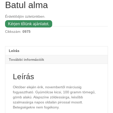
Batul alma
Érdeklődjön üzletünkben.
Kérjen tőlünk ajánlatot.
Cikkszám:
0975
Leírás
További információk
Leírás
Október elején érik, novembertől márciusig
fogyasztható. Gyümölcse kicsi, 100 gramm tömegű,
gömb alakú. Alapszíne zöldessárga, később
szalmasárga napos oldalán pirossal mosott.
Betegségekre nem fogékony.