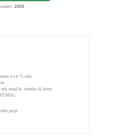
kszám:
2826
setén is (4 °C-tól)
ein
 néz majd ki, mintha új lenne
 FŰMAG
oldi perje