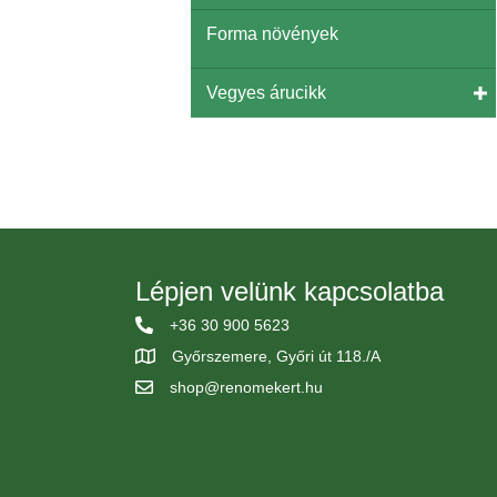
Forma növények
Vegyes árucikk
Lépjen velünk kapcsolatba
+36 30 900 5623
Győrszemere, Győri út 118./A
shop@renomekert.hu