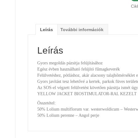
Cik
Leírás
További információk
Leírás
Gyors megoldás pázsitja felújításához
Egész évben használható felújító fűmagkeverék
Felülvetéshez, pótláshoz, akár alacsony talajhőmérséklet e
Gyors javítást tesz lehetővé a kertek, parkok füves terület
Az SOS-el végzett felülvetést követően pázsitja ismét úgy
YELLOW JACKET BIOSTIMULATOR-RAL KEZELT
Összetétel:
50% Lolium multiflorum var. westerwoldicum – Westerw
50% Lolium perenne – Angol perje