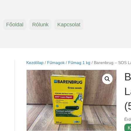
Főoldal
Rólunk
Kapcsolat
Kezdőlap
/
Fűmagok
/
Fűmag 1 kg
/ Barenbrug – SOS L
B
L
(
Érd
K