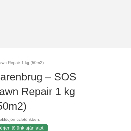
awn Repair 1 kg (50m2)
arenbrug – SOS
awn Repair 1 kg
50m2)
eklődjön üzletünkben.
érjen tőlünk ajánlatot.