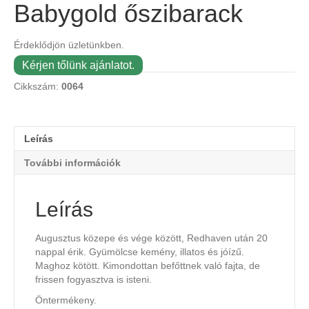
Babygold őszibarack
Érdeklődjön üzletünkben.
Kérjen tőlünk ajánlatot.
Cikkszám:
0064
Leírás
További információk
Leírás
Augusztus közepe és vége között, Redhaven után 20
nappal érik. Gyümölcse kemény, illatos és jóízű.
Maghoz kötött. Kimondottan befőttnek való fajta, de
frissen fogyasztva is isteni.
Öntermékeny.