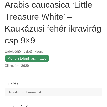
Arabis caucasica ‘Little
Treasure White’ –
Kaukázusi fehér ikravirág
csp 9×9
Érdeklődjön üzletünkben.
Kérjen tőlünk ajánlatot.
Cikkszám:
2620
Leírás
További információk