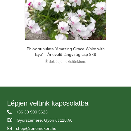
Phlox subulata ‘Amazing Grace White with
Eye’ – Árlevelű lángvirág csp 9×9
Érdeklődjön üzletünkben.
Lépjen velünk kapcsolatba
+36 30 900 5623
Győrszemere, Győri út 118./A
shop@renomekert.hu