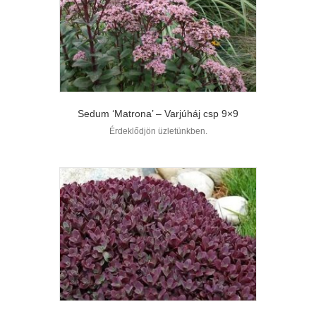
Sedum ‘Matrona’ – Varjúháj csp 9×9
Érdeklődjön üzletünkben.