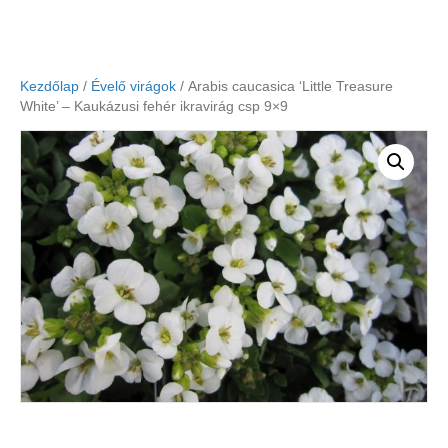
Kezdőlap
/
Évelő virágok
/ Arabis caucasica ‘Little Treasure
White’ – Kaukázusi fehér ikravirág csp 9×9