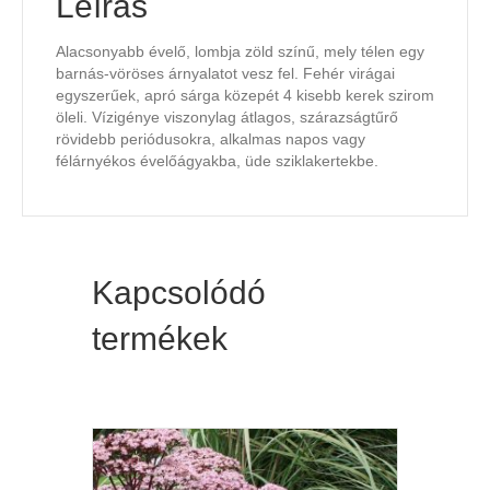
Leírás
Alacsonyabb évelő, lombja zöld színű, mely télen egy
barnás-vöröses árnyalatot vesz fel. Fehér virágai
egyszerűek, apró sárga közepét 4 kisebb kerek szirom
öleli. Vízigénye viszonylag átlagos, szárazságtűrő
rövidebb periódusokra, alkalmas napos vagy
félárnyékos évelőágyakba, üde sziklakertekbe.
Kapcsolódó
termékek