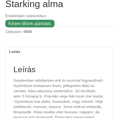
Starking alma
Érdeklődjön üzletünkben.
Kérjen tőlünk ajánlatot.
Cikkszám:
0500
Leírás
Leírás
Szeptember-októberben érik és azonnal fogyasztható.
Gyümölcse közepesen leves, jellegzetes illatú és
zamatú, édes-alacsony savtartalmú. Jól tárolható,
akár 3 hónapig is. A tárolás vége felé kissé már kásás.
Gyümölcse kúp alakú, hosszúkás, nagy méretű. Héja
sötétbordó, hamvas, viaszos. Színe értével sötétedik,
fényesedik. Húsa szedés után leveses, roppanó, de
tavaszra már lisztesedő. Emésztési panaszokkal