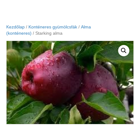
Kezdőlap
/
Konténeres gyümölcsfák
/
Alma
(konténeres)
/ Starking alma