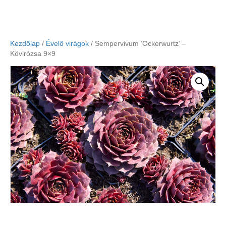
Kezdőlap
/
Évelő virágok
/ Sempervivum ‘Ockerwurtz’ –
Kövirózsa 9×9