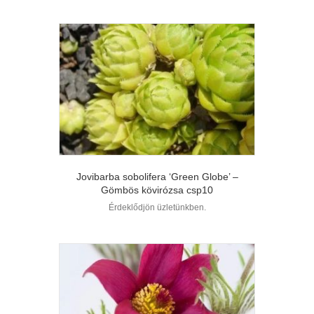
Jovibarba sobolifera ‘Green Globe’ –
Gömbös kövirózsa csp10
Érdeklődjön üzletünkben.