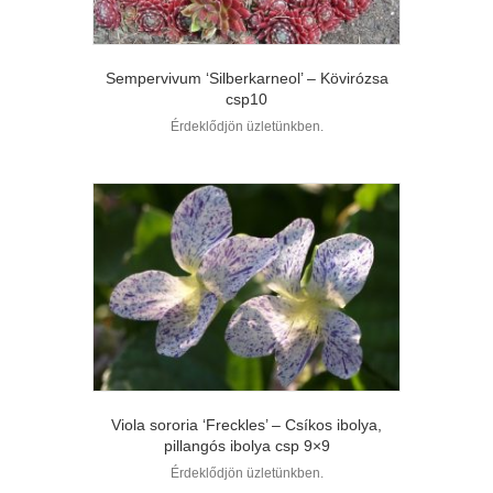
Sempervivum ‘Silberkarneol’ – Kövirózsa
csp10
Érdeklődjön üzletünkben.
Viola sororia ‘Freckles’ – Csíkos ibolya,
pillangós ibolya csp 9×9
Érdeklődjön üzletünkben.