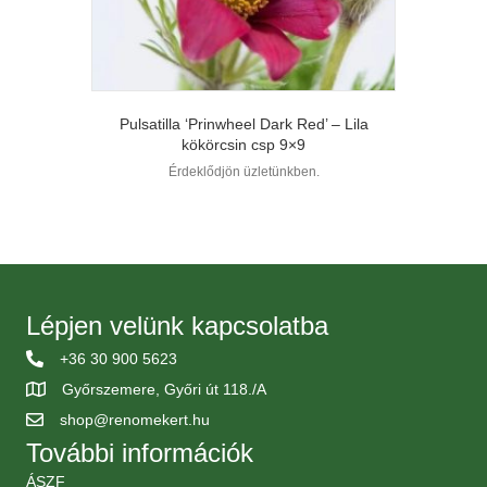
Pulsatilla ‘Prinwheel Dark Red’ – Lila
kökörcsin csp 9×9
Érdeklődjön üzletünkben.
Lépjen velünk kapcsolatba
+36 30 900 5623
Győrszemere, Győri út 118./A
shop@renomekert.hu
További információk
ÁSZF