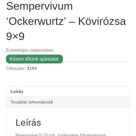
Sempervivum
‘Ockerwurtz’ – Kövirózsa
9×9
Érdeklődjön üzletünkben.
Kérjen tőlünk ajánlatot.
Cikkszám:
3154
Leírás
További információk
Leírás
Magassága 5-15 cm, szélessége folyamatosan