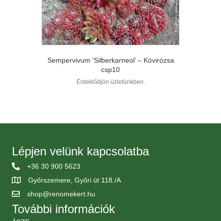
Sempervivum ‘Silberkarneol’ – Kövirózsa
csp10
Érdeklődjön üzletünkben.
Lépjen velünk kapcsolatba
+36 30 900 5623
Győrszemere, Győri út 118./A
shop@renomekert.hu
További információk