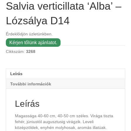
Salvia verticillata ‘Alba’ –
Lózsálya D14
Érdeklődjön üzletünkben.
Kérjen tőlünk ajánlatot.
Cikkszám:
3268
Leírás
További információk
Leírás
Magassága 40-60 cm, 40-50 cm széles. Virága tiszta
fehér, júniustól augusztusig virágzik. Leveli
középzöldek, enyhén molyhosak, aromás illatúak.