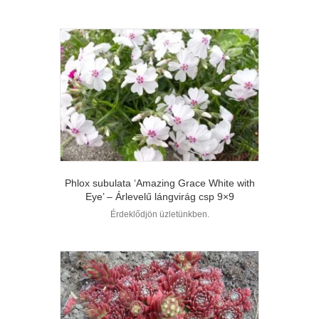
Phlox subulata ‘Amazing Grace White with
Eye’ – Árlevelű lángvirág csp 9×9
Érdeklődjön üzletünkben.