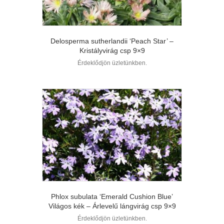
Delosperma sutherlandii ‘Peach Star’ –
Kristályvirág csp 9×9
Érdeklődjön üzletünkben.
Phlox subulata ‘Emerald Cushion Blue’
Világos kék – Árlevelű lángvirág csp 9×9
Érdeklődjön üzletünkben.