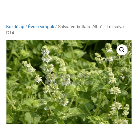
Kezdőlap
/
Évelő virágok
/ Salvia verticillata ‘Alba’ – Lózsálya
D14