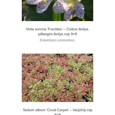
Viola sororia ‘Freckles’ – Csíkos ibolya,
pillangós ibolya csp 9×9
Érdeklődjön üzletünkben.
Sedum album ‘Coral Carpet’ – Varjúháj csp
9×9