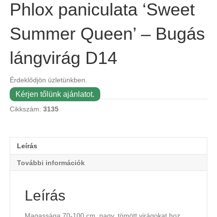
Phlox paniculata ‘Sweet
Summer Queen’ – Bugás
lángvirág D14
Érdeklődjön üzletünkben.
Kérjen tőlünk ajánlatot.
Cikkszám:
3135
Leírás
További információk
Leírás
Magassága 70-100 cm, nagy, tömött virágokat hoz.