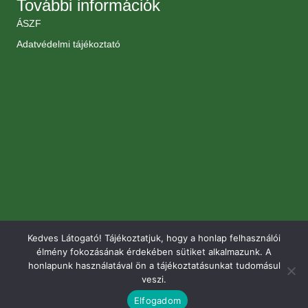
További információk
ÁSZF
Adatvédelmi tájékoztató
Kedves Látogató! Tájékoztatjuk, hogy a honlap felhasználói
élmény fokozásának érdekében sütiket alkalmazunk. A
honlapunk használatával ön a tájékoztatásunkat tudomásul
veszi.
Elfogadom
© 2026 Renomé Kertészet. Minden jog fenntartva.