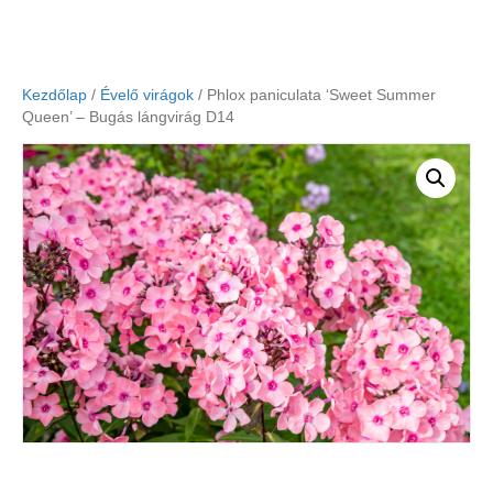
Kezdőlap
/
Évelő virágok
/ Phlox paniculata ‘Sweet Summer
Queen’ – Bugás lángvirág D14