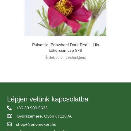
Pulsatilla ‘Prinwheel Dark Red’ – Lila
kökörcsin csp 9×9
Érdeklődjön üzletünkben.
Lépjen velünk kapcsolatba
+36 30 900 5623
Győrszemere, Győri út 118./A
shop@renomekert.hu