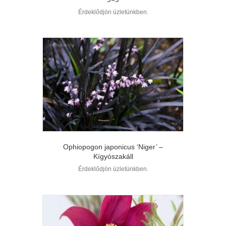
Érdeklődjön üzletünkben.
Ophiopogon japonicus ‘Niger’ –
Kígyószakáll
Érdeklődjön üzletünkben.