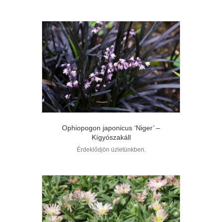
Ophiopogon japonicus ‘Niger’ –
Kígyószakáll
Érdeklődjön üzletünkben.