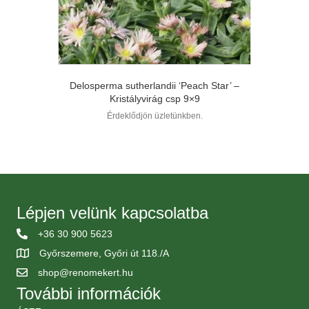
Delosperma sutherlandii ‘Peach Star’ –
Kristályvirág csp 9×9
Érdeklődjön üzletünkben.
Lépjen velünk kapcsolatba
+36 30 900 5623
Győrszemere, Győri út 118./A
shop@renomekert.hu
További információk