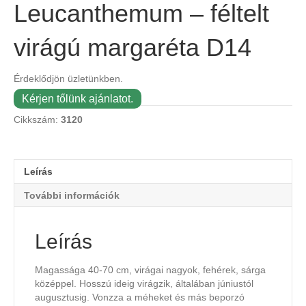
Leucanthemum – féltelt
virágú margaréta D14
Érdeklődjön üzletünkben.
Kérjen tőlünk ajánlatot.
Cikkszám:
3120
Leírás
További információk
Leírás
Magassága 40-70 cm, virágai nagyok, fehérek, sárga
középpel. Hosszú ideig virágzik, általában júniustól
augusztusig. Vonzza a méheket és más beporzó