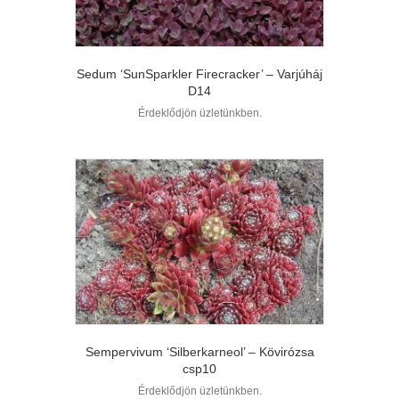
Sedum ‘SunSparkler Firecracker’ – Varjúháj
D14
Érdeklődjön üzletünkben.
Sempervivum ‘Silberkarneol’ – Kövirózsa
csp10
Érdeklődjön üzletünkben.