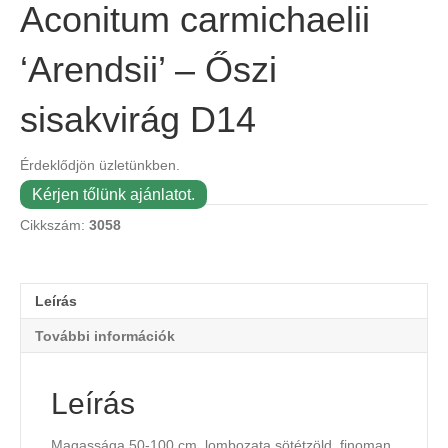
Aconitum carmichaelii
‘Arendsii’ – Őszi
sisakvirág D14
Érdeklődjön üzletünkben.
Kérjen tőlünk ajánlatot.
Cikkszám:
3058
Leírás
További információk
Leírás
Magassága 50-100 cm, lombozata sötétzöld, finoman