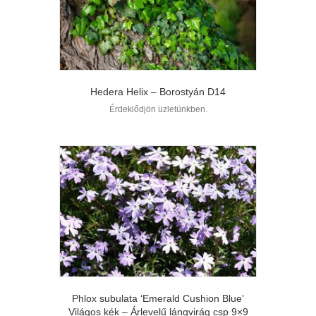
Hedera Helix – Borostyán D14
Érdeklődjön üzletünkben.
Phlox subulata ‘Emerald Cushion Blue’
Világos kék – Árlevelű lángvirág csp 9×9