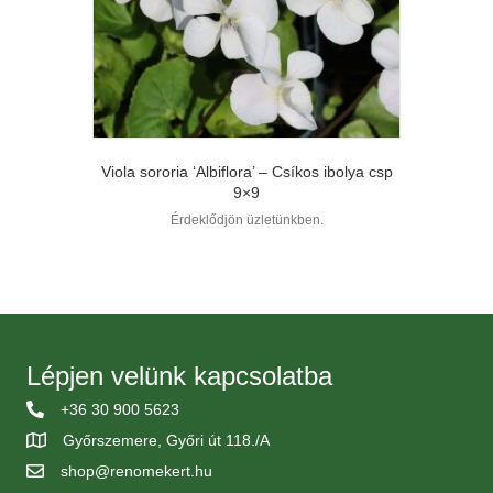
Viola sororia ‘Albiflora’ – Csíkos ibolya csp
9×9
Érdeklődjön üzletünkben.
Lépjen velünk kapcsolatba
+36 30 900 5623
Győrszemere, Győri út 118./A
shop@renomekert.hu