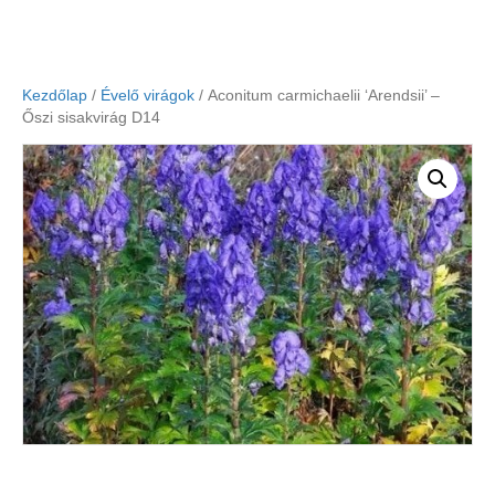
Kezdőlap
/
Évelő virágok
/ Aconitum carmichaelii ‘Arendsii’ –
Őszi sisakvirág D14