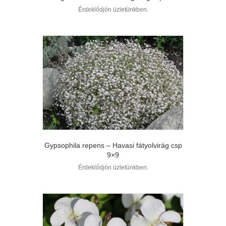
Érdeklődjön üzletünkben.
Gypsophila repens – Havasi fátyolvirág csp
9×9
Érdeklődjön üzletünkben.